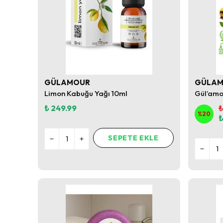
GÜLAMOUR
GÜLA
Limon Kabuğu Yağı 10ml
₺ 249.99
₺
%
20
₺
SEPETE EKLE