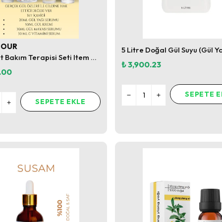
MOUR
Işıltılı Cilt Bakım Terapisi Seti Item 4 ( Luminious Skin Therapy Set )
₺ 3,900.23
.00
SEPETE E
SEPETE EKLE