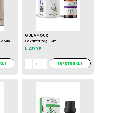
GÜLAMOUR
Gül’amour Lavantalı Sünger Sabun – Aromaterapi Etkili Köpüren Banyo Sabunu
Lavanta Yağı 10ml
₺ 239.99
KLE
SEPETE EKLE