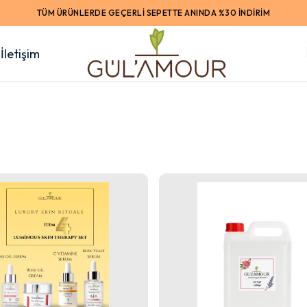
TÜM ÜRÜNLERDE GEÇERLİ SEPETTE ANINDA %30 İNDİRİM
İletişim