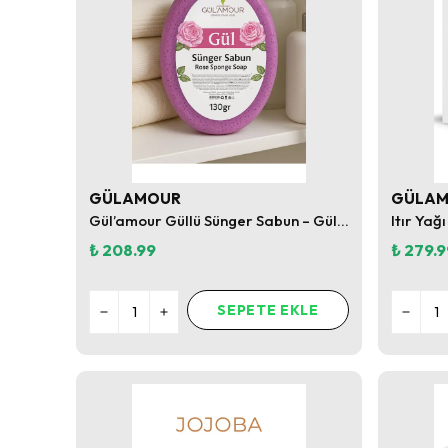
GÜLAMOUR
GÜLA
Gül’amour Güllü Sünger Sabun – Gül Özlü Köpüren Banyo Sabunu
Itır Yağ
₺ 208.99
₺ 279.9
SEPETE EKLE