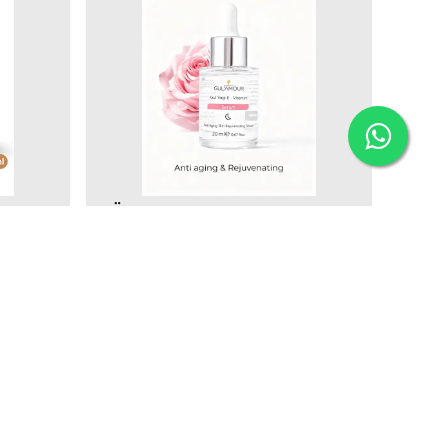
GÜLAMOUR
Gül Yağı + E Vitamini Yaşlanma Karşıtı Gençleştirici Cilt Serumu
₺ 898.99
KLE
SEPETE EKLE