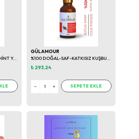
GÜLAMOUR
%100 DOĞAL-SAF-KATKISIZ HİNT YAĞI 50ML
%100 DOĞAL-SAF-KATKISIZ KUŞBURNU ÇEKİRDEĞİ YAĞI 30ML
₺ 293.24
KLE
SEPETE EKLE