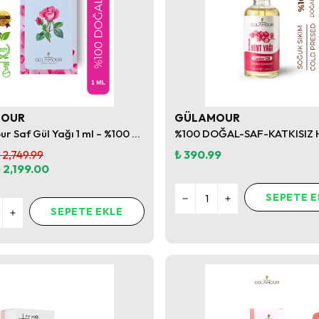
MOUR
GÜLAMOUR
Gül’amour Saf Gül Yağı 1 ml – %100 Saf Isparta Gülü (Rosa Damascena)
 2,749.99
₺ 390.99
 2,199.00
SEPETE E
SEPETE EKLE