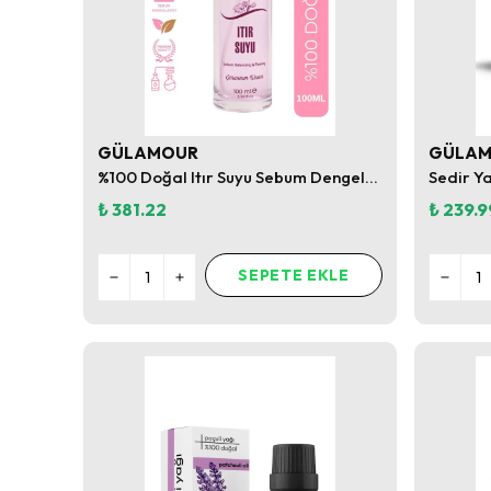
GÜLAMOUR
GÜLA
%100 Doğal Itır Suyu Sebum Dengeleyici Tonik
Sedir Y
₺ 381.22
₺ 239.9
SEPETE EKLE