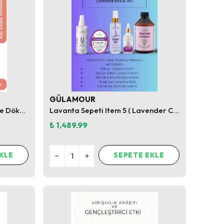
GÜLAMOUR
Kaş Kirpik Serumu Besleyici ve Dökülme Önleyici
Lavanta Sepeti Item 5 ( Lavender Calm Ritual Set )
₺ 1,489.99
KLE
SEPETE EKLE