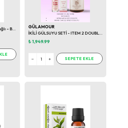
GÜLAMOUR
5 Litre Doğal Gül Suyu (Gül Yağlı – Büyük Boy)
İKİLİ GÜLSUYU SETİ - ITEM 2 DOUBLE SET*MEGA SIZE
₺ 1,949.99
KLE
SEPETE EKLE