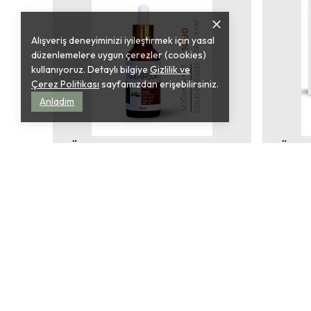
Alışveriş deneyiminizi iyileştirmek için yasal
düzenlemelere uygun çerezler (cookies)
kullanıyoruz. Detaylı bilgiye
Gizlilik ve
Çerez Politikası
sayfamızdan erişebilirsiniz.
Anladım
GÜLAMOUR
GÜLA
%100 DOĞAL-SAF-KATKISIZ JOJOBA YAĞI 30ML
Kekik Y
₺ 292.26
₺ 219.9
SEPETE EKLE