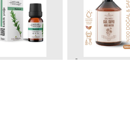
MOUR
GÜLAMOUR
ağı 10ml
Gül Yağlı Gül Suyu 500ml
9
₺ 799.99
SEPETE EKLE
SEPETE E