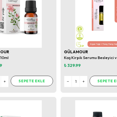
MOUR
GÜLAMOUR
ı 10ml
9
₺ 329.99
SEPETE EKLE
SEPETE E