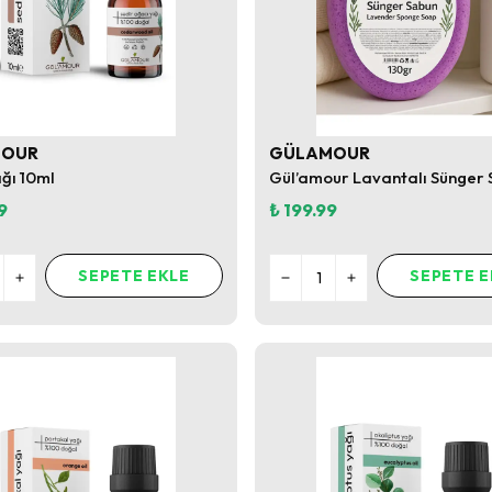
MOUR
GÜLAMOUR
ağı 10ml
9
₺ 199.99
SEPETE EKLE
SEPETE E