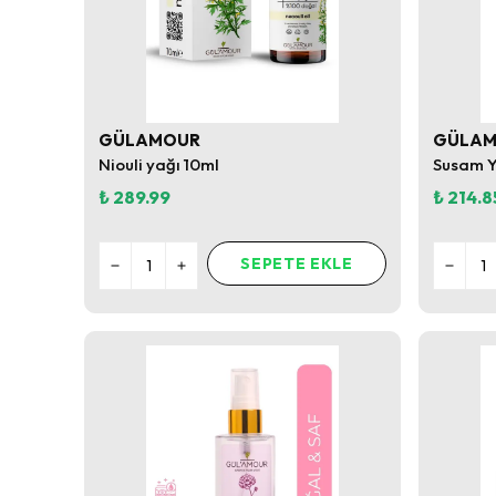
GÜLAMOUR
GÜLA
Niouli yağı 10ml
Susam Y
₺ 289.99
₺ 214.8
SEPETE EKLE