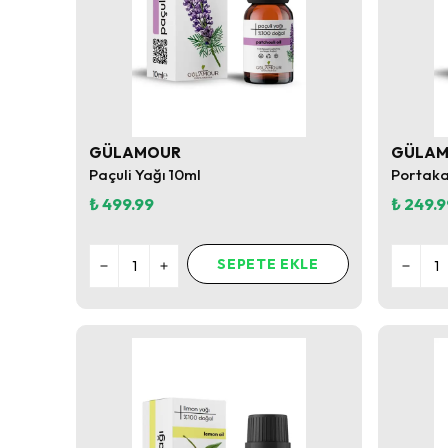
GÜLAMOUR
GÜLA
Paçuli Yağı 10ml
Portaka
₺ 499.99
₺ 249.9
SEPETE EKLE