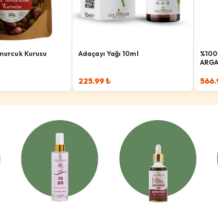
murcuk Kurusu
Adaçayı Yağı 10ml
%100
ARGA
225.99 ₺
566.