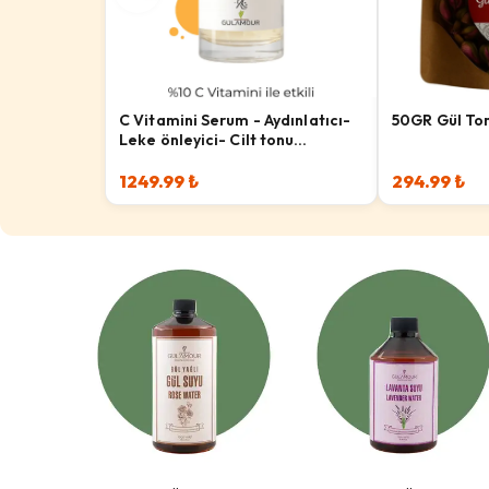
C Vitamini Serum - Aydınlatıcı-
50GR Gül To
Leke önleyici- Cilt tonu
dengeleyici
1249.99 ₺
294.99 ₺