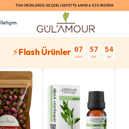
TÜM ÜRÜNLERDE GEÇERLİ SEPETTE ANINDA %30 İNDİRİM
İletişim
07
57
52
⚡
Flash Ürünler
SAAT
DK
SN