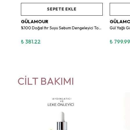
SEPETE EKLE
GÜLAMOUR
GÜLAM
%100 DOĞAL PAPATYA SUYU Saç Renk Açıcı-Saç Parlaklığı için Doğal Nem Dengesi 100ml
%100 Doğal Itır Suyu Sebum Dengeleyici Tonik
Gül Yağlı 
₺ 381.22
₺ 799.9
CİLT BAKIMI