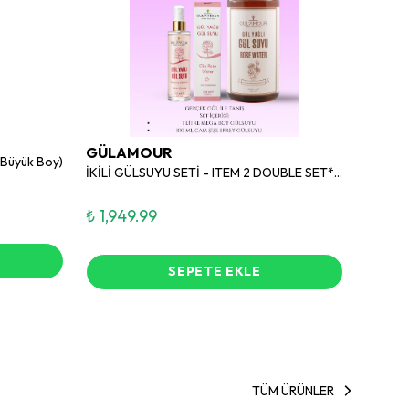
GÜLAMOUR
GÜLA
– Büyük Boy)
İKİLİ GÜLSUYU SETİ - ITEM 2 DOUBLE SET*MEGA SIZE
Niouli y
₺ 1,949.99
₺ 289
SEPETE EKLE
TÜM ÜRÜNLER