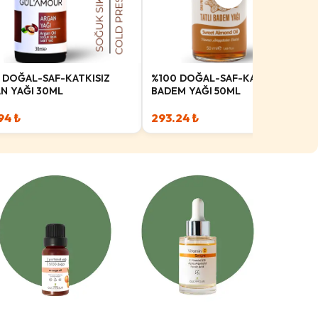
 DOĞAL-SAF-KATKISIZ
%100 DOĞAL-SAF-KATKISIZ
N YAĞI 30ML
BADEM YAĞI 50ML
94 ₺
293.24 ₺