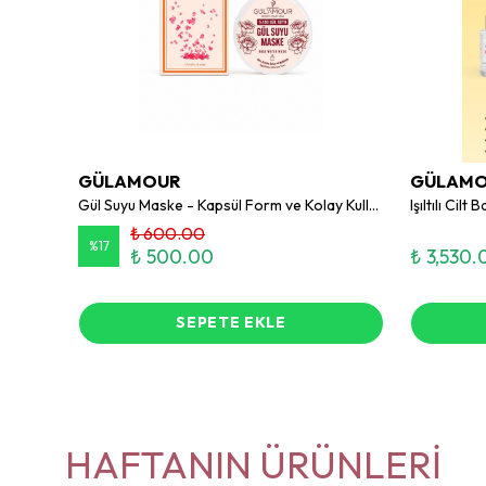
GÜLAMOUR
GÜLAM
Gül’amour Güllü Sünger Sabun – Gül Özlü Köpüren Banyo Sabunu
Gül Suyu Maske - Kapsül Form ve Kolay Kullanım
₺ 600.00
%
17
₺ 500.00
₺ 3,530.
SEPETE EKLE
HAFTANIN ÜRÜNLERİ