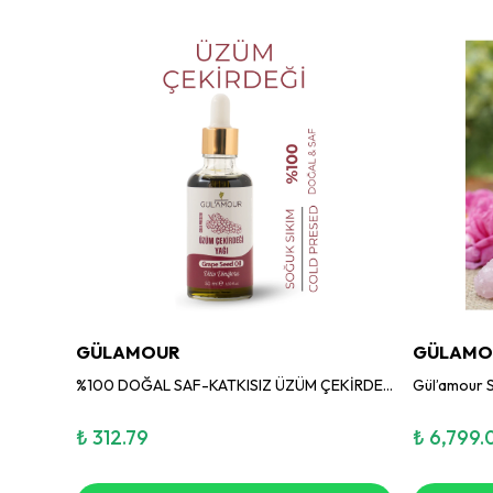
GÜLAMOUR
GÜLAMO
Gül’amour Lavanta Kolonyası 200 ml – Sprey Şişe
%100 DOĞAL SAF-KATKISIZ ÜZÜM ÇEKİRDEĞİ YAĞI 50ML
₺ 312.79
₺ 6,799.