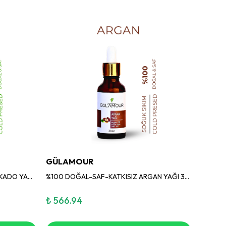
GÜLAMOUR
GÜLA
%100 DOĞAL-SAF-KATKISIZ AVOKADO YAĞI 50ML
%100 DOĞAL-SAF-KATKISIZ ARGAN YAĞI 30ML
₺ 566.94
₺ 420