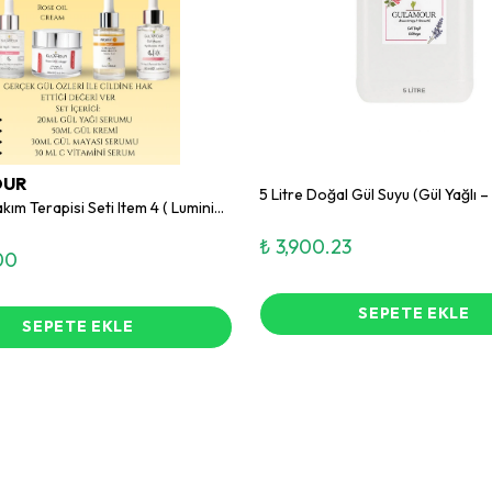
OUR
5 Litre Doğal Gül Suyu (Gül Yağlı 
Işıltılı Cilt Bakım Terapisi Seti Item 4 ( Luminious Skin Therapy Set )
₺ 3,900.23
00
SEPETE EKLE
SEPETE EKLE