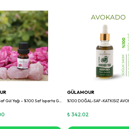
UR
GÜLAMOUR
Gül’amour Saf Gül Yağı – %100 Saf Isparta Gülü Yağı (Rosa Damascena) 2.5 ml Cam Damlalıklı Şişe
00
₺ 342.02