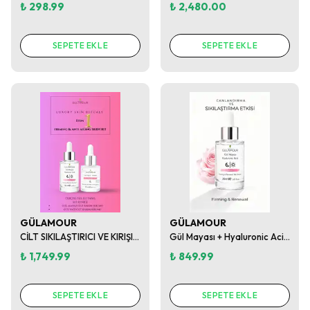
₺ 298.99
₺ 2,480.00
SEPETE EKLE
SEPETE EKLE
GÜLAMOUR
GÜLAMOUR
CİLT SIKILAŞTIRICI VE KIRIŞIKLIK ÖNLEYİCİ SET - ITEM 1 (GÜL MAYASI+HYALURONİC ACİD & GÜL YAĞI + E VİTAMİNİ)
Gül Mayası + Hyaluronic Acid Yenileyici Ve Sıkılaştırıcı Serum
₺ 1,749.99
₺ 849.99
SEPETE EKLE
SEPETE EKLE