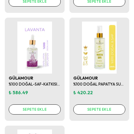
SEPETE EKLE
SEPETE EKLE
GÜLAMOUR
GÜLAMOUR
%100 DOĞAL-SAF-KATKISIZ LAVANTA YAĞI 50ML
%100 DOĞAL PAPATYA SUYU Saç Renk Açıcı-Saç Parlaklığı için Doğal Nem Dengesi 100ml
₺ 586.49
₺ 420.22
SEPETE EKLE
SEPETE EKLE