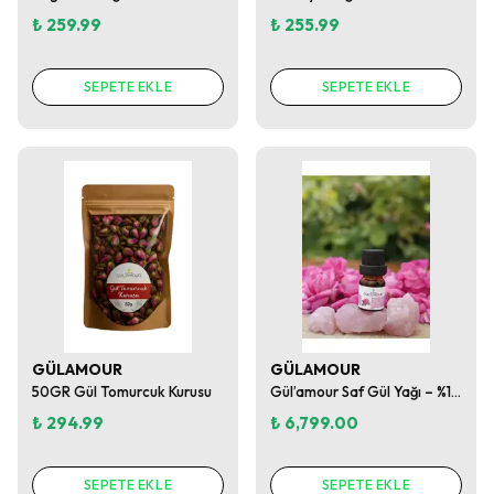
₺ 259.99
₺ 255.99
SEPETE EKLE
SEPETE EKLE
GÜLAMOUR
GÜLAMOUR
50GR Gül Tomurcuk Kurusu
Gül’amour Saf Gül Yağı – %100 Saf Isparta Gülü Yağı (Rosa Damascena) 2.5 ml Cam Damlalıklı Şişe
₺ 294.99
₺ 6,799.00
SEPETE EKLE
SEPETE EKLE