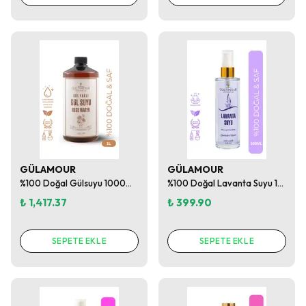
GÜLAMOUR
GÜLAMOUR
%100 Doğal Gülsuyu 1000ml Mega Boy Gözenek Sıkılaştırıcı / Aydınlatıcı Ve Arındırıcı Tonik
%100 Doğal Lavanta Suyu 100ml / Rahatlatıcı / Uyku Spreyi Tonik
₺ 1,417.37
₺ 399.90
SEPETE EKLE
SEPETE EKLE