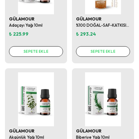
GÜLAMOUR
GÜLAMOUR
Adaçayı Yağı 10ml
%100 DOĞAL-SAF-KATKISIZ BADEM YAĞI 50ML
₺ 225.99
₺ 293.24
SEPETE EKLE
SEPETE EKLE
GÜLAMOUR
GÜLAMOUR
Akgünlük Yağı 10ml
Biberiye Yağı 10ml