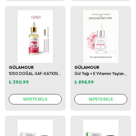
GÜLAMOUR
GÜLAMOUR
%100 DOĞAL-SAF-KATKISIZ HİNT YAĞI 50ML
Gül Yağı + E Vitamini Yaşlanma Karşıtı Gençleştirici Cilt Serumu
₺ 390.99
₺ 898.99
SEPETE EKLE
SEPETE EKLE