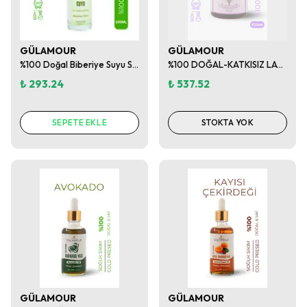
GÜLAMOUR
GÜLAMOUR
%100 Doğal Biberiye Suyu Saç ve Cilt İçin Tonik 100ml
%100 DOĞAL-KATKISIZ LAVANTA SUYU TONİK 500ML
₺ 293.24
₺ 537.52
SEPETE EKLE
STOKTA YOK
GÜLAMOUR
GÜLAMOUR