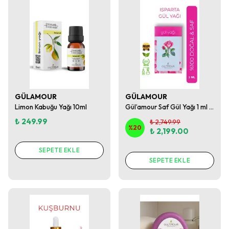
GÜLAMOUR
GÜLAMOUR
Limon Kabuğu Yağı 10ml
Gül’amour Saf Gül Yağı 1 ml – %100 Saf Isparta Gülü (Rosa Damascena)
₺ 249.99
₺ 2,749.99
%
20
₺ 2,199.00
SEPETE EKLE
SEPETE EKLE