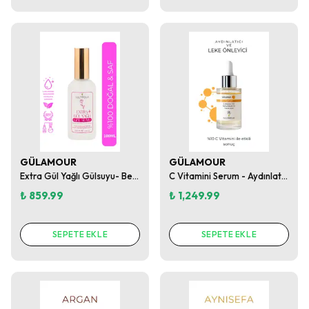
GÜLAMOUR
GÜLAMOUR
Extra Gül Yağlı Gülsuyu- Besleyici-Nemlendirici-Arındırıcı-Cilt parlatıcı 100ml Doğal Tonik
C Vitamini Serum - Aydınlatıcı- Leke önleyici- Cilt tonu dengeleyici
₺ 859.99
₺ 1,249.99
SEPETE EKLE
SEPETE EKLE