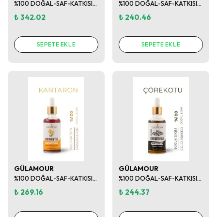
%100 DOĞAL-SAF-KATKISIZ AVOKADO YAĞI 50ML
%100 DOĞAL-SAF-KATKISIZ KAYISI ÇEKİRDEĞİ YAĞI 50ML
₺ 342.02
₺ 240.46
SEPETE EKLE
SEPETE EKLE
GÜLAMOUR
GÜLAMOUR
%100 DOĞAL-SAF-KATKISIZ KANTARON YAĞI 50ML
%100 DOĞAL-SAF-KATKISIZ ÇÖREKOTU YAĞI 50ML
₺ 269.16
₺ 244.37