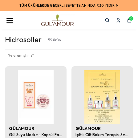
TÜM ÜRÜNLERDE GEÇERLİ SEPETTE ANINDA %30 İNDİRİM
TÜM ÜRÜNLERDE GEÇERLİ SEPETTE %30
İNDİRİM SENİ BEKLİYOR!
0
Hidrosoller
59
ürün
GÜLAMOUR
GÜLAMOUR
Gül Suyu Maske - Kapsül Form ve Kolay Kullanım
Işıltılı Cilt Bakım Terapisi Seti Item 4 ( Luminious Skin Therapy Set )