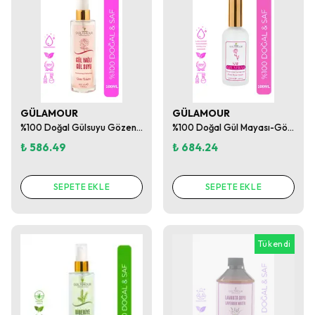
GÜLAMOUR
GÜLAMOUR
%100 Doğal Gülsuyu Gözenek Sıkılaştırıcı / Aydınlatıcı Ve Arındırıcı Tonik (100ML CAM SPREY ŞİŞE)
%100 Doğal Gül Mayası-Gözenek Sıkılaştırıcı-Aydınlatıcı ve Arındırıcı Tonik 100ml
₺ 586.49
₺ 684.24
SEPETE EKLE
SEPETE EKLE
Tükendi