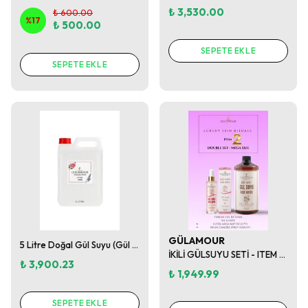
₺ 3,530.00
₺ 600.00
%
17
₺ 500.00
SEPETE EKLE
SEPETE EKLE
GÜLAMOUR
5 Litre Doğal Gül Suyu (Gül Yağlı – Büyük Boy)
İKİLİ GÜLSUYU SETİ - ITEM 2 DOUBLE SET*MEGA SIZE
₺ 3,900.23
₺ 1,949.99
SEPETE EKLE