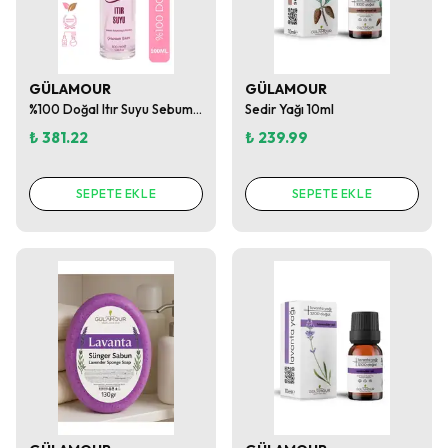
GÜLAMOUR
GÜLAMOUR
%100 Doğal Itır Suyu Sebum Dengeleyici Tonik
Sedir Yağı 10ml
₺ 381.22
₺ 239.99
SEPETE EKLE
SEPETE EKLE