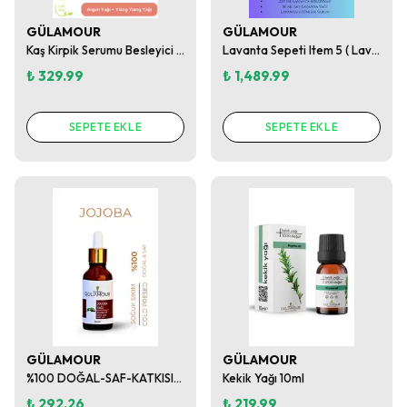
GÜLAMOUR
GÜLAMOUR
Kaş Kirpik Serumu Besleyici ve Dökülme Önleyici
Lavanta Sepeti Item 5 ( Lavender Calm Ritual Set )
₺ 329.99
₺ 1,489.99
SEPETE EKLE
SEPETE EKLE
GÜLAMOUR
GÜLAMOUR
%100 DOĞAL-SAF-KATKISIZ JOJOBA YAĞI 30ML
Kekik Yağı 10ml
₺ 292.26
₺ 219.99