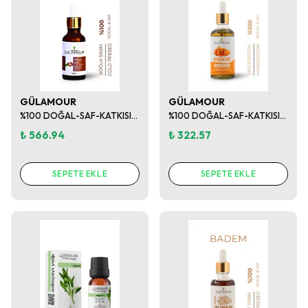
GÜLAMOUR
GÜLAMOUR
%100 DOĞAL-SAF-KATKISIZ ARGAN YAĞI 30ML
%100 DOĞAL-SAF-KATKISIZ AYNISEFA YAĞI 50ML
₺ 566.94
₺ 322.57
SEPETE EKLE
SEPETE EKLE