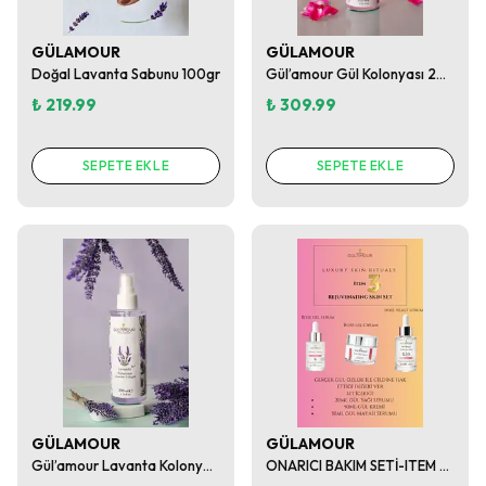
GÜLAMOUR
GÜLAMOUR
Doğal Lavanta Sabunu 100gr
Gül’amour Gül Kolonyası 200 ml – Sprey Şişe
₺ 219.99
₺ 309.99
SEPETE EKLE
SEPETE EKLE
GÜLAMOUR
GÜLAMOUR
Gül’amour Lavanta Kolonyası 200 ml – Sprey Şişe
ONARICI BAKIM SETİ-ITEM 3 (ROSE YEAST SERUM & ROSE OİL KREAM & ROSE OİL SERUM)