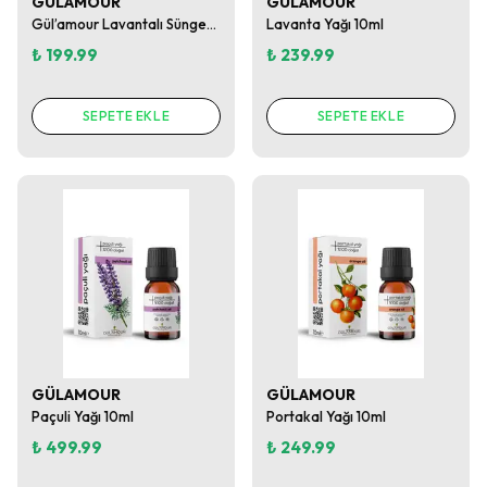
GÜLAMOUR
GÜLAMOUR
Gül’amour Lavantalı Sünger Sabun – Aromaterapi Etkili Köpüren Banyo Sabunu
Lavanta Yağı 10ml
₺ 199.99
₺ 239.99
SEPETE EKLE
SEPETE EKLE
GÜLAMOUR
GÜLAMOUR
Paçuli Yağı 10ml
Portakal Yağı 10ml
₺ 499.99
₺ 249.99