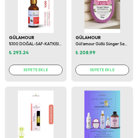
GÜLAMOUR
GÜLAMOUR
%100 DOĞAL-SAF-KATKISIZ KUŞBURNU ÇEKİRDEĞİ YAĞI 30ML
Gül’amour Güllü Sünger Sabun – Gül Özlü Köpüren Banyo Sabunu
₺ 293.24
₺ 208.99
SEPETE EKLE
SEPETE EKLE